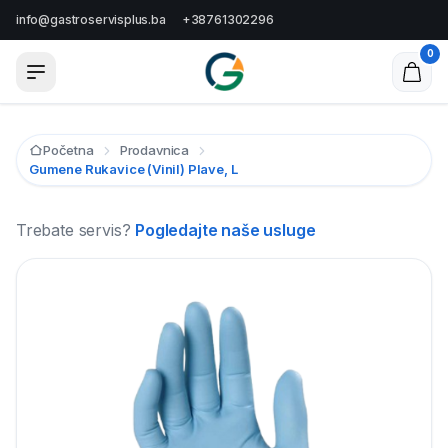
info@gastroservisplus.ba
+38761302296
0
Početna
Prodavnica
Gumene Rukavice (vinil) Plave, L
Trebate servis?
Pogledajte naše usluge