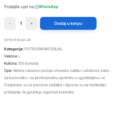
Pošaljite upit na
WhatsApp
-
+
1
Dodaj u korpu
SPECIFIKACIJE
Kategorija:
POTROSNI MATERIJAL
Veličina
:
L
Količina
:
100
komada
Opis
:
Nitrilne
rukavice pružaju vrhunsku zaštitu i udobnost, kako
za kućnu tako i za profesionalnu upotrebu u ugostiteljstvu i sl.
Dizajnirane su za precizne zadatke i otporne su na hemikalije i
probijanje, te garantuju sigurnost korisnika.