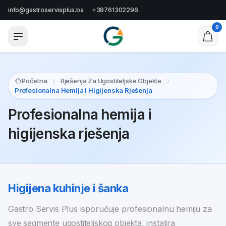
info@gastroservisplus.ba
+38761302296
0
Početna
Rješenja Za Ugostiteljske Objekte
Profesionalna Hemija I Higijenska Rješenja
Profesionalna hemija i
higijenska rješenja
Higijena kuhinje i šanka
Gastro Servis Plus isporučuje profesionalnu hemiju za
sve segmente ugostiteljskog objekta, instalira