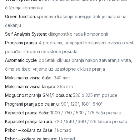
čišćenja spremnika
Green function
:
sprečava
trošenje energije dok je mašina na
čekanju
Self Analysis System
:
dijagnostike
rada komponenti
Programi pranja
:
4
programa, unaprijed postavljeni ovisno o vrsti
posuđa i stepenu nečistoće posuđa
Automatic cycle
:
početak
ciklusa pranja nakon zatvaranja vrata,
čime se štedi vrijeme uz uzastopne cikluse pranja
Maksimalna visina čaše
:
340
mm
Maksimalna visina tanjura
:
365
mm
Mogućnost pranja GN 1/1 posuda
:
530
x 325 mm posude
Programi pranja po trajanju
:
90",
120", 180", 540"
Kapacitet pranja čaša
:
1000
/ 750 / 500 / 175 čaša po satu
Kapacitet pranja tanjura
:
720
/ 540 / 360 / 126 tanjura po satu
Pribor – košara za čaše
:
1
komad
Pribor – košara za tanjure
:
1
komad