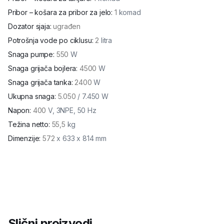
Pribor – košara za pribor za jelo
:
1
komad
Dozator sjaja
:
ugrađen
Potrošnja vode po ciklusu
:
2
litra
Snaga pumpe
:
550
W
Snaga grijača bojlera
:
4500
W
Snaga grijača tanka
:
2400
W
Ukupna snaga
:
5.050
/ 7.450 W
Napon
:
400
V, 3NPE, 50 Hz
Težina netto
:
55,5
kg
Dimenzije
:
572
x 633 x 814 mm
Slični proizvodi