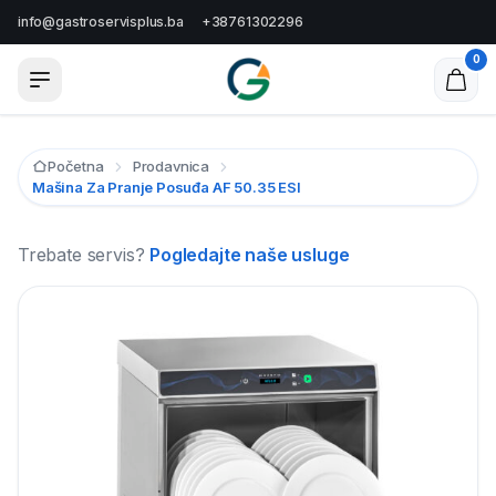
info@gastroservisplus.ba
+38761302296
0
Početna
Prodavnica
Mašina Za Pranje Posuđa AF 50.35 ESI
Trebate servis?
Pogledajte naše usluge