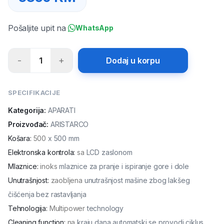
Pošaljite upit na
WhatsApp
-
+
1
Dodaj u korpu
SPECIFIKACIJE
Kategorija:
APARATI
Proizvođač:
ARISTARCO
Košara
:
500
x 500 mm
Elektronska kontrola
:
sa
LCD zaslonom
Mlaznice
:
inoks
mlaznice za pranje i ispiranje gore i dole
Unutrašnjost
:
zaobljena
unutrašnjost mašine zbog lakšeg
čišćenja bez rastavljanja
Tehnologija
:
Multipower
technology
Cleaning function
:
na
kraju dana automatski se provodi ciklus