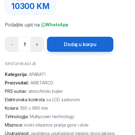
10300
KM
Pošaljite upit na
WhatsApp
-
+
1
Dodaj u korpu
SPECIFIKACIJE
Kategorija:
APARATI
Proizvođač:
ARISTARCO
PRS sustav
:
atmosferski
bojler
Elektronska kontrola
:
sa
LCD zaslonom
Košara
:
565
x 690 mm
Tehnologija
:
Multipower
technology
Mlaznice
:
inoks
mlaznice pranja gore i dole
Unutrašnjost
:
zaobljena
unutrašnjost mašine zbog lakšeg