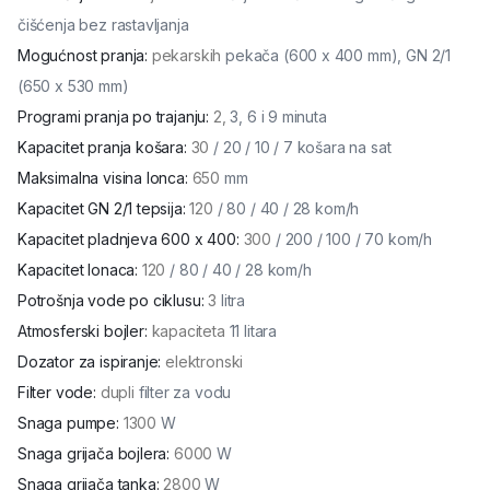
čišćenja bez rastavljanja
Mogućnost pranja
:
pekarskih
pekača (600 x 400 mm), GN 2/1
(650 x 530 mm)
Programi pranja po trajanju
:
2,
3, 6 i 9 minuta
Kapacitet pranja košara
:
30
/ 20 / 10 / 7 košara na sat
Maksimalna visina lonca
:
650
mm
Kapacitet GN 2/1 tepsija
:
120
/ 80 / 40 / 28 kom/h
Kapacitet pladnjeva 600 x 400
:
300
/ 200 / 100 / 70 kom/h
Kapacitet lonaca
:
120
/ 80 / 40 / 28 kom/h
Potrošnja vode po ciklusu
:
3
litra
Atmosferski bojler
:
kapaciteta
11 litara
Dozator za ispiranje
:
elektronski
Filter vode
:
dupli
filter za vodu
Snaga pumpe
:
1300
W
Snaga grijača bojlera
:
6000
W
Snaga grijača tanka
:
2800
W