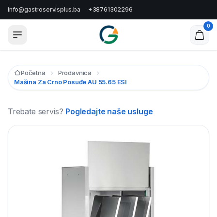
info@gastroservisplus.ba
+38761302296
0
Početna
Prodavnica
Mašina Za Crno Posuđe AU 55.65 ESI
Trebate servis?
Pogledajte naše usluge