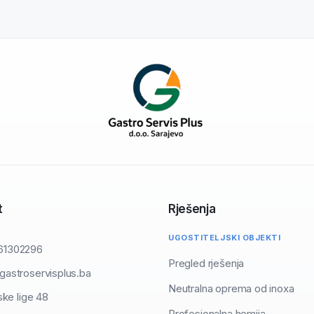
t
Rješenja
UGOSTITELJSKI OBJEKTI
61302296
Pregled rješenja
gastroservisplus.ba
Neutralna oprema od inoxa
ske lige 48
Profesionalna hemija