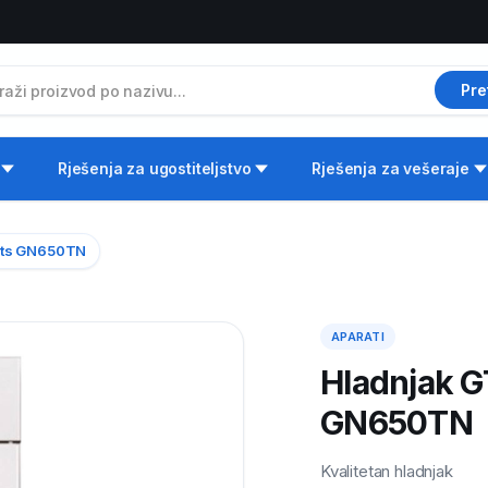
Pre
Rješenja za ugostiteljstvo
Rješenja za vešeraje
cts GN650TN
APARATI
Hladnjak G
GN650TN
Kvalitetan hladnjak