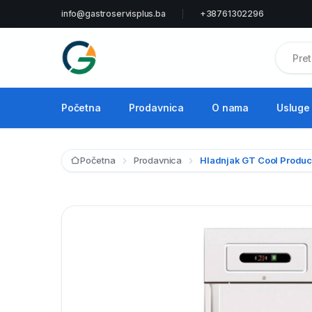
info@gastroservisplus.ba
+38761302296
Početna
Prodavnica
O nama
Usluge
Početna
Prodavnica
Hladnjak GT Cool Produ