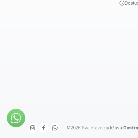
Dostup
©
2026
Sva prava zadržava
Gastro