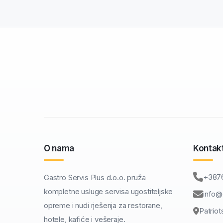
O nama
Kontak
+387
Gastro Servis Plus d.o.o. pruža
kompletne usluge servisa ugostiteljske
info@
opreme i nudi rješenja za restorane,
Patriot
hotele, kafiće i vešeraje.