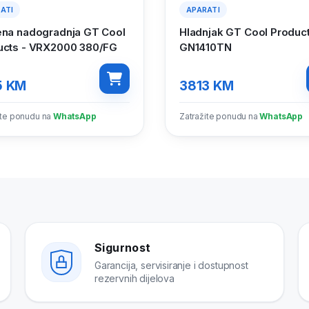
ATI
APARATI
ena nadogradnja GT Cool
Hladnjak GT Cool Produc
ucts - VRX2000 380/FG
GN1410TN
5
KM
3813
KM
ite ponudu na
WhatsApp
Zatražite ponudu na
WhatsApp
Sigurnost
Garancija, servisiranje i dostupnost
rezervnih dijelova