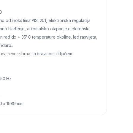
0
o od inoks lima AISI 201, elektronska regulacija
irano hlađenje, automatsko otapanje elektronski
n rad do + 35"C temperature okoline, led rasvijeta,
ndard..
uća,reverzibilna
sa bravicom i ključem.
 50 Hz
g
0 x 1989 mm