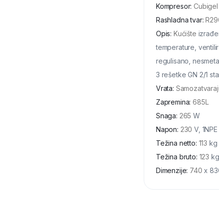
Kompresor
:
Cubigel
Rashladna tvar
:
R29
Opis
:
Kućište
izrađen
temperature, ventil
regulisano, nesmeta
3 rešetke GN 2/1 sta
Vrata
:
Samozatvaraj
Zapremina
:
685L
Snaga
:
265
W
Napon
:
230
V, 1NPE
Težina netto
:
113
kg
Težina bruto
:
123
k
Dimenzije
:
740
x 83