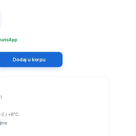
hatsApp
Dodaj u korpu
I
-2
/ +8"C
jine