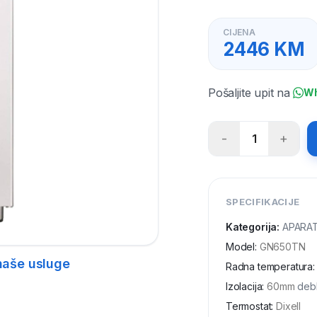
CIJENA
2446
KM
Pošaljite upit na
W
-
+
1
SPECIFIKACIJE
Kategorija:
APARAT
Model
:
GN650TN
naše usluge
Radna temperatura
:
Izolacija
:
60mm
debl
Termostat
:
Dixell