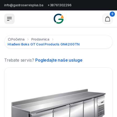
info@gastroservisplus.ba
+38761302296
0
Početna
Prodavnica
Hlađeni Boks GT Cool Products GN4200TN
Trebate servis?
Pogledajte naše usluge