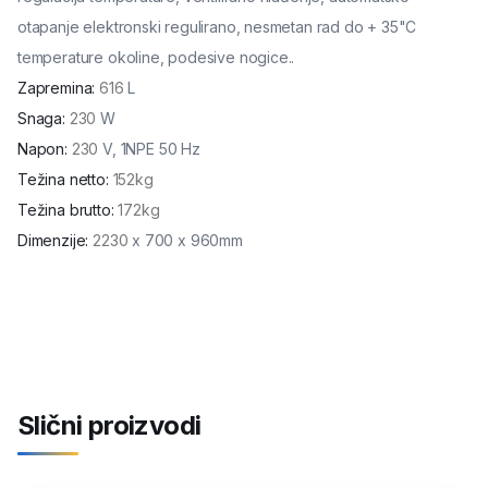
otapanje elektronski regulirano, nesmetan rad do + 35"C
temperature okoline, podesive nogice..
Zapremina
:
616
L
Snaga
:
230
W
Napon
:
230
V, 1NPE 50 Hz
Težina netto
:
152kg
Težina brutto
:
172kg
Dimenzije
:
2230
x 700 x 960mm
Slični proizvodi