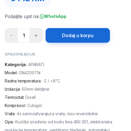
Pošaljite upit na
WhatsApp
-
+
1
Dodaj u korpu
SPECIFIKACIJE
Kategorija:
APARATI
Model
:
GN4200TN
Radna temperatura
:
-2
/ +8"C
Izolacija
:
60mm
debljine
Termostat
:
Dixell
Kompresor
:
Cubigel
Vrata
:
4x
samozatvarajuća vrata, nisu reverzibilna
Opis
:
Kućište
izrađeno od inoks lima AISI 201, elektronska
regulacija temperature, ventilirano hlađenje, automatsko