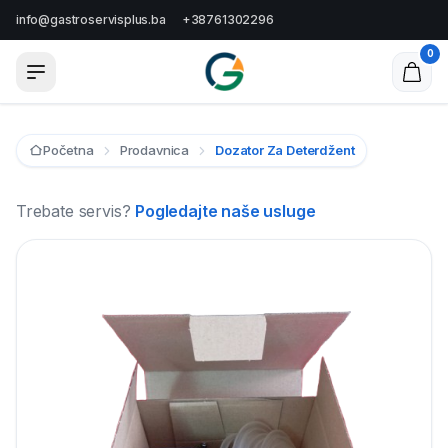
info@gastroservisplus.ba
+38761302296
0
Početna
Prodavnica
Dozator Za Deterdžent
Trebate servis?
Pogledajte naše usluge