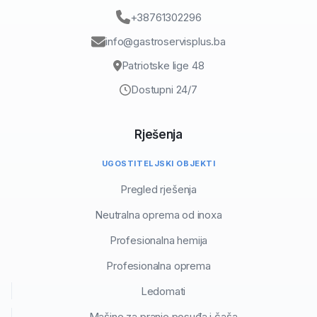
+38761302296
info@gastroservisplus.ba
Patriotske lige 48
Dostupni 24/7
Rješenja
UGOSTITELJSKI OBJEKTI
Pregled rješenja
Neutralna oprema od inoxa
Profesionalna hemija
Profesionalna oprema
Ledomati
Mašine za pranje posuđa i čaša