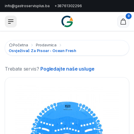
info@gastroservisplus.ba
+38761302296
0
Početna
Prodavnica
Osvježivač Za Pisoar - Ocean Fresh
Trebate servis?
Pogledajte naše usluge