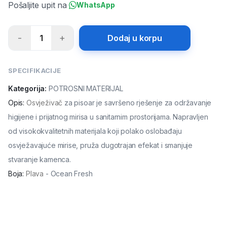
Pošaljite upit na
WhatsApp
-
+
1
Dodaj u korpu
SPECIFIKACIJE
Kategorija:
POTROSNI MATERIJAL
Opis
:
Osvježivač
za pisoar je savršeno rješenje za održavanje
higijene i prijatnog mirisa u sanitarnim prostorijama. Napravljen
od visokokvalitetnih materijala koji polako oslobađaju
osvježavajuće mirise, pruža dugotrajan efekat i smanjuje
stvaranje kamenca.
Boja
:
Plava
- Ocean Fresh