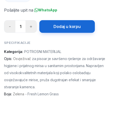
Pošaljite upit na
WhatsApp
-
+
1
Dodaj u korpu
SPECIFIKACIJE
Kategorija:
POTROSNI MATERIJAL
Opis
:
Osvježivač
za pisoar je savršeno rješenje za održavanje
higijene i prijatnog mirisa u sanitarnim prostorijama. Napravljen
od visokokvalitetnih materijala koji polako oslobađaju
osvježavajuće mirise, pruža dugotrajan efekat i smanjuje
stvaranje kamenca.
Boja
:
Zelena
- Fresh Lemon Grass