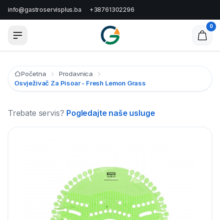
info@gastroservisplus.ba
+38761302296
0
Početna
Prodavnica
Osvježivač Za Pisoar - Fresh Lemon Grass
Trebate servis?
Pogledajte naše usluge