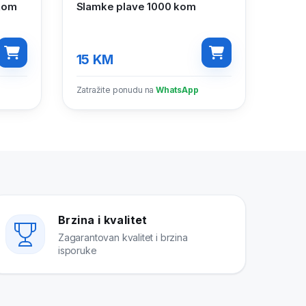
kom
Slamke plave 1000 kom
15
KM
Zatražite ponudu na
WhatsApp
Brzina i kvalitet
Zagarantovan kvalitet i brzina
isporuke