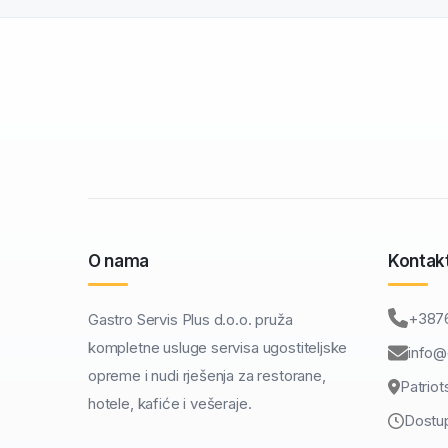
O nama
Kontak
+387
Gastro Servis Plus d.o.o. pruža
kompletne usluge servisa ugostiteljske
info@
opreme i nudi rješenja za restorane,
Patriot
hotele, kafiće i vešeraje.
Dostup