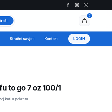
0
traži
Stručni savjeti
Kontakt
LOGIN
u to go 7 oz 100/1
noj kafi u pokretu