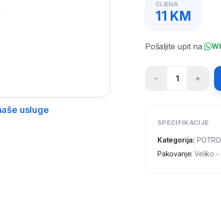
CIJENA
11
KM
Pošaljite upit na
W
-
+
1
naše usluge
SPECIFIKACIJE
Kategorija:
POTROS
Pakovanje
:
Veliko
- 