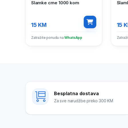
Slamke crne 1000 kom
Slam
15
KM
15
K
Zatražite ponudu na
WhatsApp
Zatraž
Besplatna dostava
Za sve narudžbe preko 300 KM