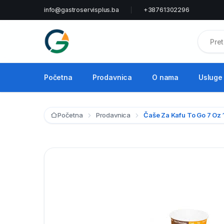
info@gastroservisplus.ba
+38761302296
Početna
Prodavnica
O nama
Usluge
Početna
Prodavnica
Čaše Za Kafu To Go 7 Oz 