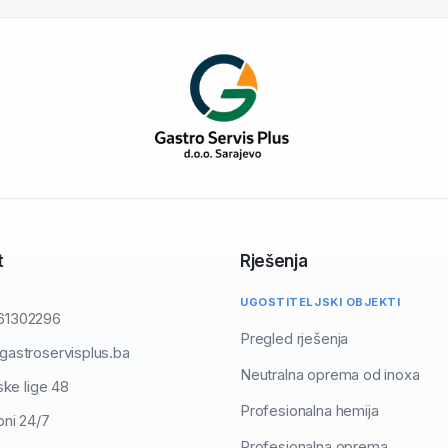
t
Rješenja
UGOSTITELJSKI OBJEKTI
61302296
Pregled rješenja
gastroservisplus.ba
Neutralna oprema od inoxa
ske lige 48
Profesionalna hemija
ni 24/7
Profesionalna oprema